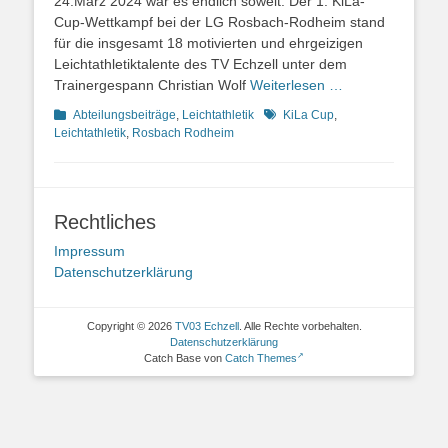
24.März 2024 war es endlich soweit: Der 1. KiLa-
Cup-Wettkampf bei der LG Rosbach-Rodheim stand
für die insgesamt 18 motivierten und ehrgeizigen
Leichtathletiktalente des TV Echzell unter dem
Trainergespann Christian Wolf
Weiterlesen …
Kategorien
Schlagworte
Abteilungsbeiträge
,
Leichtathletik
KiLa Cup
,
Leichtathletik
,
Rosbach Rodheim
Rechtliches
Impressum
Datenschutzerklärung
Copyright © 2026
TV03 Echzell
. Alle Rechte vorbehalten.
Datenschutzerklärung
Catch Base von
Catch Themes