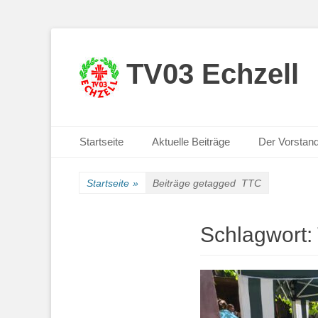
TV03 Echzell
Primäres Menü
Zum
Startseite
Aktuelle Beiträge
Der Vorstan
Inhalt
springen
Startseite
»
Beiträge getagged
TTC
Schlagwort: