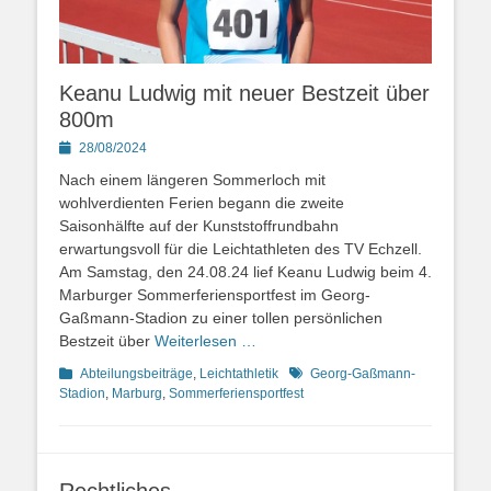
Keanu Ludwig mit neuer Bestzeit über
800m
Posted
28/08/2024
on
Nach einem längeren Sommerloch mit
wohlverdienten Ferien begann die zweite
Saisonhälfte auf der Kunststoffrundbahn
erwartungsvoll für die Leichtathleten des TV Echzell.
Am Samstag, den 24.08.24 lief Keanu Ludwig beim 4.
Marburger Sommerferiensportfest im Georg-
Gaßmann-Stadion zu einer tollen persönlichen
Bestzeit über
Weiterlesen …
Kategorien
Schlagworte
Abteilungsbeiträge
,
Leichtathletik
Georg-Gaßmann-
Stadion
,
Marburg
,
Sommerferiensportfest