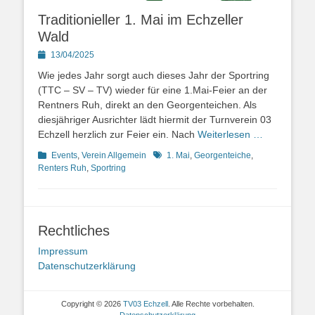
Traditionieller 1. Mai im Echzeller
Wald
Posted
13/04/2025
on
Wie jedes Jahr sorgt auch dieses Jahr der Sportring
(TTC – SV – TV) wieder für eine 1.Mai-Feier an der
Rentners Ruh, direkt an den Georgenteichen. Als
diesjähriger Ausrichter lädt hiermit der Turnverein 03
Echzell herzlich zur Feier ein. Nach
Weiterlesen …
Kategorien
Schlagworte
Events
,
Verein Allgemein
1. Mai
,
Georgenteiche
,
Renters Ruh
,
Sportring
Rechtliches
Impressum
Datenschutzerklärung
Copyright © 2026
TV03 Echzell
. Alle Rechte vorbehalten.