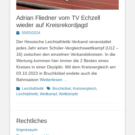
Adrian Fliedner vom TV Echzell
wieder auf Kreisrekordjagd
Posted
05/03/2024
on
Der Hessische Leichtathletik-Verband veranstaltet
jedes Jahr einen Schüler-Vergleichswettkampf (U12 –
16) zwischen den einzelnen Verbandskreisen. In die
Wertung kommen hier immer die 2 Besten eines
Kreises in einer Disziplin. Mit dem Kreisvergleich am
03.10.2023 in Bruchköbel endete auch die
Bahnsaison
Weiterlesen …
Kategorien
Schlagworte
Leichtathletik
Bruchköbel
,
Kreisvergleich
,
Leichtathletik
,
Wettkampf
,
Wettkämpfe
Rechtliches
Impressum