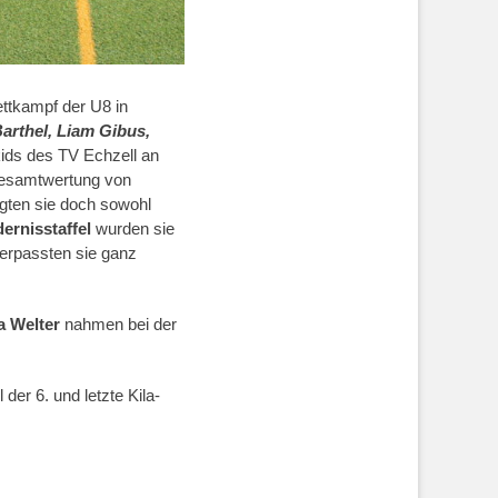
ettkampf der U8 in
Barthel, Liam Gibus,
kids des TV Echzell an
esamtwertung von
gten sie doch sowohl
ernisstaffel
wurden sie
erpassten sie ganz
a
Welter
nahmen bei der
der 6. und letzte Kila-