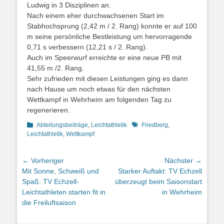
Ludwig in 3 Disziplinen an.
Nach einem eher durchwachsenen Start im
Stabhochsprung (2,42 m / 2. Rang) konnte er auf 100
m seine persönliche Bestleistung um hervorragende
0,71 s verbessern (12,21 s / 2. Rang).
Auch im Speerwurf erreichte er eine neue PB mit
41,55 m /2. Rang.
Sehr zufrieden mit diesen Leistungen ging es dann
nach Hause um noch etwas für den nächsten
Wettkampf in Wehrheim am folgenden Tag zu
regenerieren.
Kategorien
Schlagworte
Abteilungsbeiträge
,
Leichtathletik
Friedberg
,
Leichtathletik
,
Wettkampf
Beitrags-
← Vorheriger
Nächster →
Vorheriger
Nächster
Mit Sonne, Schweiß und
Starker Auftakt: TV Echzell
Navigation
Beitrag:
Beitrag:
Spaß: TV Echzell-
überzeugt beim Saisonstart
Leichtathleten starten fit in
in Wehrheim
die Freiluftsaison