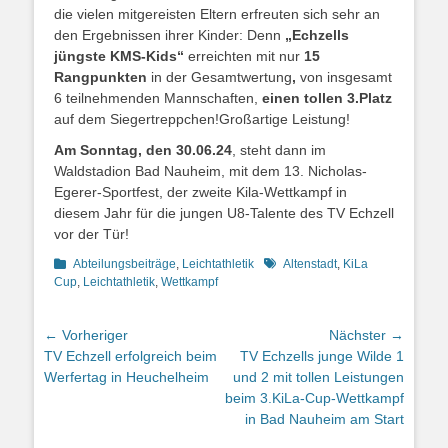
die vielen mitgereisten Eltern erfreuten sich sehr an
den Ergebnissen ihrer Kinder: Denn
„Echzells
jüngste KMS-Kids“
erreichten mit nur
15
Rangpunkten
in der Gesamtwertung
,
von insgesamt
6 teilnehmenden Mannschaften,
einen tollen 3.Platz
auf dem Siegertreppchen!Großartige Leistung!
Am Sonntag, den 30.06.24
, steht dann im
Waldstadion Bad Nauheim, mit dem 13. Nicholas-
Egerer-Sportfest, der zweite Kila-Wettkampf in
diesem Jahr für die jungen U8-Talente des TV Echzell
vor der Tür!
Kategorien
Schlagworte
Abteilungsbeiträge
,
Leichtathletik
Altenstadt
,
KiLa
Cup
,
Leichtathletik
,
Wettkampf
Beitrags-
← Vorheriger
Nächster →
Vorheriger
Nächster
TV Echzell erfolgreich beim
TV Echzells junge Wilde 1
Navigation
Beitrag:
Beitrag:
Werfertag in Heuchelheim
und 2 mit tollen Leistungen
beim 3.KiLa-Cup-Wettkampf
in Bad Nauheim am Start