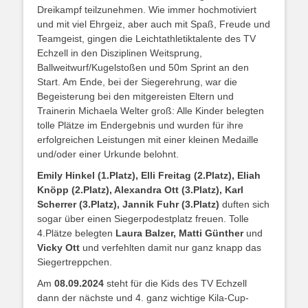
Dreikampf teilzunehmen. Wie immer hochmotiviert
und mit viel Ehrgeiz, aber auch mit Spaß, Freude und
Teamgeist, gingen die Leichtathletiktalente des TV
Echzell in den Disziplinen Weitsprung,
Ballweitwurf/Kugelstoßen und 50m Sprint an den
Start. Am Ende, bei der Siegerehrung, war die
Begeisterung bei den mitgereisten Eltern und
Trainerin Michaela Welter groß: Alle Kinder belegten
tolle Plätze im Endergebnis und wurden für ihre
erfolgreichen Leistungen mit einer kleinen Medaille
und/oder einer Urkunde belohnt.
Emily Hinkel (1.Platz),
Elli Freitag (2.Platz), Eliah
Knöpp (2.Platz), Alexandra Ott (3.Platz), Karl
Scherrer (3.Platz), Jannik Fuhr
(3.Platz)
duften sich
sogar über einen Siegerpodestplatz freuen. Tolle
4.Plätze belegten
Laura Balzer, Matti Günther
und
Vicky Ott
und verfehlten damit nur ganz knapp das
Siegertreppchen.
Am
08.09.2024
steht für die Kids des TV Echzell
dann der nächste und 4. ganz wichtige Kila-Cup-